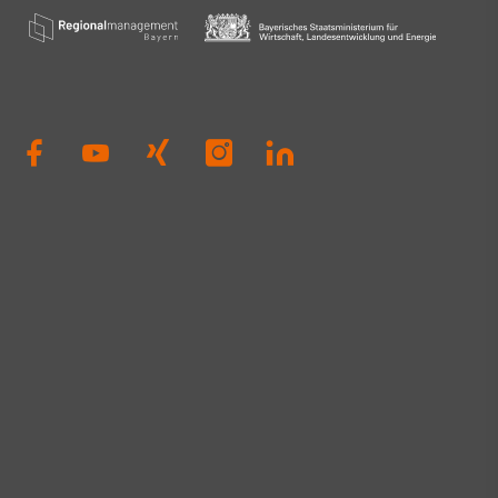
Dierig, WERNER
Schloms, Dr. D
Kleinle, Claudia
Haug, Johanna P
Thiel#A3Förder
#Zukunft