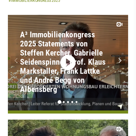
#IMMOBILIENKONGRESS 2025
A³ Immobilienkongress
2025 Statements von
Steffen Kercher, Gabrielle
Seidenspinner, Prof. Klaus
Markstaller, Frank Lattke
und André Begg von
Albensberg