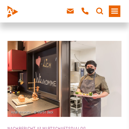
NACHBERICHT A³ WIRTSCHAFTSDIALOG