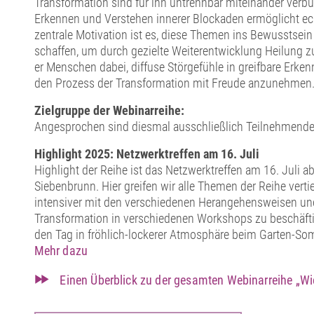
Transformation sind für ihn untrennbar miteinander verb
Erkennen und Verstehen innerer Blockaden ermöglicht ec
zentrale Motivation ist es, diese Themen ins Bewusstsein
schaffen, um durch gezielte Weiterentwicklung Heilung z
er Menschen dabei, diffuse Störgefühle in greifbare Erke
den Prozess der Transformation mit Freude anzunehmen
Zielgruppe der Webinarreihe:
Angesprochen sind diesmal ausschließlich Teilnehmend
Highlight 2025: Netzwerktreffen am 16. Juli
Highlight der Reihe ist das Netzwerktreffen am 16. Juli a
Siebenbrunn. Hier greifen wir alle Themen der Reihe vertie
intensiver mit den verschiedenen Herangehensweisen un
Transformation in verschiedenen Workshops zu beschäfti
den Tag in fröhlich-lockerer Atmosphäre beim Garten-So
Mehr dazu
Einen Überblick zu der gesamten Webinarreihe „Wi