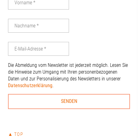
gemeinsame Gruppenfoto auf der
Terrasse der Stadtsparkasse Augsburg
mit beeindruckendem Blick über die
Stadt nicht fehlen. 🏙️Ein herzliches
Dankeschön an unseren 1.
Vorstandsvorsitzenden Wolfgang
Tinzmann für die Gastfreundschaft und
die Ausrichtung der Sitzung, und an alle
anderen Anwesenden für den
engagierten Austausch: Benjamin
Die Abmeldung vom Newsletter ist jederzeit möglich. Lesen Sie
Dierig, WERNER Ziegelmeier_SM, Volker
die Hinweise zum Umgang mit Ihren personenbezogenen
Schloms, Dr. Dietrich Gemmel, Simon
Daten und zur Personalisierung des Newsletters in unserer
Kleinle, Claudia Brandstätter, Stefanie
Datenschutzerklärung
.
Haug, Johanna Pfaller, Andreas
Thiel#A3Förderverein #RegionAugsburg
#Zukunft
▲ TOP