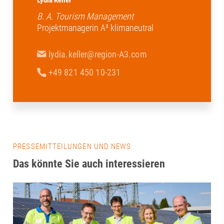
Lydia Keller
B. A. Tourism Management
Projektmanagerin A³ klimaneutral
lydia.keller@region-A3.com
+49 821 450 10-231
PRESSEMITTEILUNGEN UND NEWS
Das könnte Sie auch interessieren