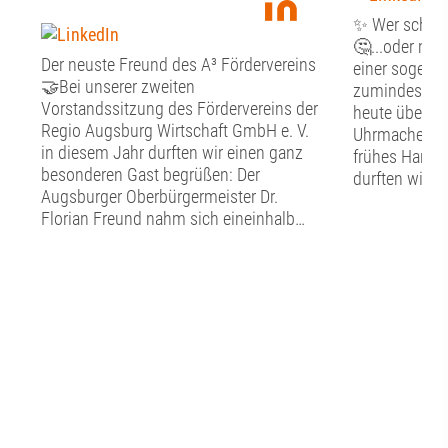
✨ Wer schön s
🤔...oder mus
Der neuste Freund des A³ Fördervereins
einer sogenan
🤝Bei unserer zweiten
zumindest st
Vorstandssitzung des Fördervereins der
heute über Fr
Regio Augsburg Wirtschaft GmbH e. V.
Uhrmacher, G
in diesem Jahr durften wir einen ganz
frühes Handw
besonderen Gast begrüßen: Der
durften wir g
Augsburger Oberbürgermeister Dr.
Tag im Schw
Florian Freund nahm sich eineinhalb
Handwerkerm
Stunden Zeit für den persönlichen
Altstadt erfah
Austausch mit dem Vorstand des A³
nachgebildet
Fördervereins. Bevor der gemeinsame
hier in die a
Dialog begann, widmete sich der
eintauchen. N
Vorstand den vereinsinternen Themen.
bestaunten wi
Punkte auf der Agenda waren der
Entwicklungen
aktuelle Stand in Sachen Mitglieder, die
so zum Beispi
Verwendung der Fördermittel sowie ein
Diktiergerät,
Rückblick auf das diesjährige
Uhrwerk im H
Sommerfest. ☀️Anschließend erhielt Dr.
Darüber hinau