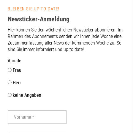
Wasserwerks am Roten Tor so einiges
BLEIBEN SIE UP TO DATE!
über die frühe Wasserversorgung der
Stadt Augsburg. 🚰Ein super Tipp für
Newsticker-Anmeldung
einen entspannten Team-Ausflug! 🙌👉
Hier können Sie den wöchentlichen Newsticker abonnieren. Im
Was war Ihr coolster Team-Ausflug?
Rahmen des Abonnements senden wir Ihnen jede Woche eine
Schreiben Sie uns Ihre Tipps in die
Zusammenfassung aller News der kommenden Woche zu. So
Kommentare! #RegionAugsburg
sind Sie immer informiert und up to date!
#Handwerk #team
Anrede
Frau
Herr
keine Angaben