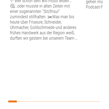
✨ Wer schön sein will muss leiden...
gehen müssen:
🤔...oder musste in alten Zeiten mit
Podcast-Folge
einer sogenannten "Sitzfrisur"
zumindest stillhalten. ✂️Was man bis
heute über Friseure, Schneider,
Uhrmacher, Goldschmiede und anderes
frühes Handwerk aus der Region weiß,
durften wir gestern bei unserem Team-
Tag im Schwäbischen
Handwerkermuseum in der Augsburger
Altstadt erfahren. ⚒️In detailgetreu
nachgebildeten Werkstätten konnten wir
hier in die alte Handwerkskunst
eintauchen. Neben der Kunstfertigkeit
bestaunten wir auch die technischen
Entwicklungen, die hier ausgestellt sind,
so zum Beispiel ein antiquiertes
Diktiergerät, eine Eismaschine und ein
Uhrwerk im Herzen des Museums. 🕰️
Darüber hinaus lernten wir hier im
Unteren Brunnenmeisterhaus des