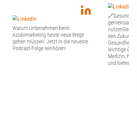
🔗Gesundheit
gemeinsam Ch
Warum Unternehmen beim
nutzenGesund
Azubimarketing heute neue Wege
den Zukunfts
gehen müssen: Jetzt in die neueste
Gesundheitswi
Podcast-Folge reinhören!
wichtige Grun
Medizin, For
und bieten zu
die regionale
Gesundheitss
diese Potenzi
werden? Wel
braucht es? U
Zusammenarb
Wissenschaft,
Kommunen un
Netzwerken?D
Mittelpunkt u
Werkstattges