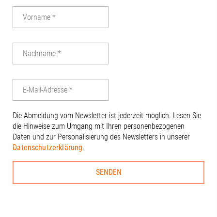
Wirtschaft, 
Energie aktiv
vor Ort. Chris
|Alexandra Te
Andreas W. Dr
Beisac | Digit
Wirtschaftsfö
Christine Ne
Thiel#Regio
#Regionalma
#Gesundheits
Die Abmeldung vom Newsletter ist jederzeit möglich. Lesen Sie
#Innovation 
die Hinweise zum Umgang mit Ihren personenbezogenen
#Universität
Daten und zur Personalisierung des Newsletters in unserer
#Universität
Datenschutzerklärung
.
#RegionA3