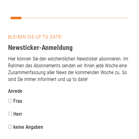
vernetzen“.Ei
Zukunft daten
entscheidet si
Technik. Gen
Vernetzung, 
BLEIBEN SIE UP TO DATE!
und der konti
Newsticker-Anmeldung
zwischen Wis
und Praxis.Ge
Hier können Sie den wöchentlichen Newsticker abonnieren. Im
bietet das Th
Rahmen des Abonnements senden wir Ihnen jede Woche eine
von neuen Fo
Zusammenfassung aller News der kommenden Woche zu. So
über innovat
sind Sie immer informiert und up to date!
bis hin zu ei
als Gesundhe
Anrede
Innovationsst
Frau
Beteiligten f
konstruktiven
Herr
uns darauf, 
gemeinsam we
keine Angaben
dem Regional
das Bayerisch