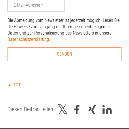
die Ausrichtung der Sitzung, und an alle
anderen Anwesenden für den
engagierten Austausch: Benjamin
Die Abmeldung vom Newsletter ist jederzeit möglich. Lesen Sie
Dierig, WERNER Ziegelmeier_SM, Volker
die Hinweise zum Umgang mit Ihren personenbezogenen
Schloms, Dr. Dietrich Gemmel, Simon
Daten und zur Personalisierung des Newsletters in unserer
Kleinle, Claudia Brandstätter, Stefanie
Datenschutzerklärung
.
Haug, Johanna Pfaller, Andreas
Thiel#A3Förderverein #RegionAugsburg
#Zukunft
▲ TOP
Diesen Beitrag teilen