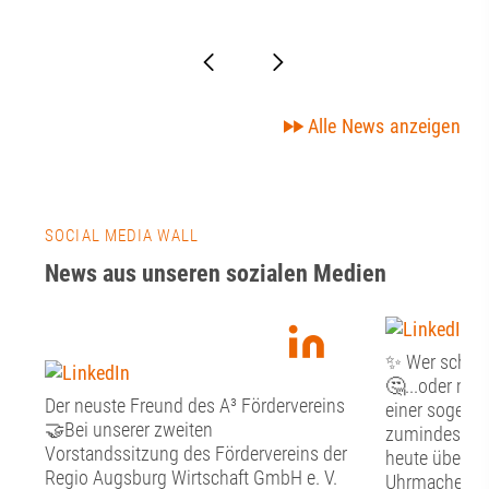
Alle News anzeigen
SOCIAL MEDIA WALL
News aus unseren sozialen Medien
✨ Wer schön s
🤔...oder mus
Der neuste Freund des A³ Fördervereins
einer sogenan
🤝Bei unserer zweiten
zumindest st
Vorstandssitzung des Fördervereins der
heute über Fr
Regio Augsburg Wirtschaft GmbH e. V.
Uhrmacher, G