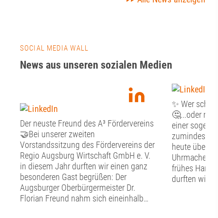
SOCIAL MEDIA WALL
News aus unseren sozialen Medien
✨ Wer schön s
🤔...oder mus
Der neuste Freund des A³ Fördervereins
einer sogenan
🤝Bei unserer zweiten
zumindest st
Vorstandssitzung des Fördervereins der
heute über Fr
Regio Augsburg Wirtschaft GmbH e. V.
Uhrmacher, G
in diesem Jahr durften wir einen ganz
frühes Handw
besonderen Gast begrüßen: Der
durften wir g
Augsburger Oberbürgermeister Dr.
Tag im Schw
Florian Freund nahm sich eineinhalb
Handwerkerm
Stunden Zeit für den persönlichen
Altstadt erfah