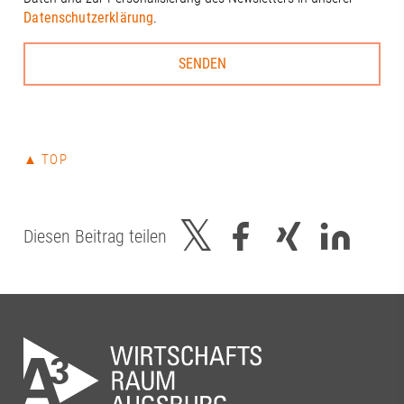
Kleinle, Claudia Brandstätter, Stefanie
Datenschutzerklärung
.
Haug, Johanna Pfaller, Andreas
Thiel#A3Förderverein #RegionAugsburg
#Zukunft
▲ TOP
Diesen Beitrag teilen