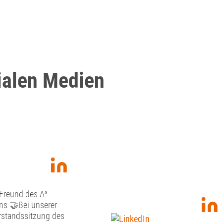
ialen Medien
 Freund des A³
ns 🤝Bei unserer
rstandssitzung des