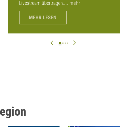
Livestream übertragen.
... mehr
MEHR LESEN
Region