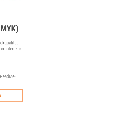
CMYK)
ckqualität
formaten zur
 ReadMe-
N