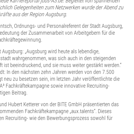
ue Karriereportal jobs-A3.de. Begleitet von spannenden
ichlich Gelegenheiten zum Netzwerken wurde der Abend zu
räfte aus der Region Augsburg.
ntsch, Ordnungs- und Personalreferent der Stadt Augsburg,
 Bedeutung der Zusammenarbeit von Arbeitgebern für die
achkräftegewinnung.
dt Augsburg: „Augsburg wird heute als lebendige,
oßstadt wahrgenommen, was sich auch in den steigenden
t ist beeindruckend, und sie muss weiter gestärkt werden.“
adt: In den nächsten zehn Jahren werden von den 7.500
gt neu zu besetzen sein, im letzten Jahr veröffentlichte die
 A³ Fachkräftekampagne sowie innovative Recruiting-
igen Beitrag.
nd Hubert Ketterer von der BITE GmbH präsentierten das
r kommenden Fachkräftekampagne „aux.talents“. Dieses
t den Recruiting- wie den Bewerbungsprozess sowohl für