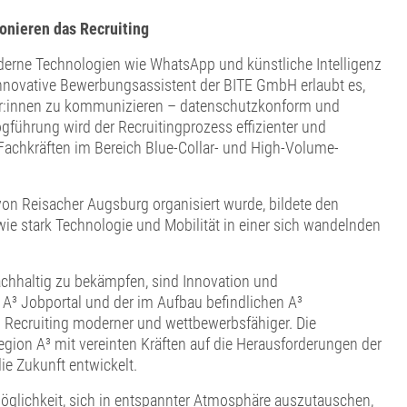
ionieren das Recruiting
derne Technologien wie WhatsApp und künstliche Intelligenz
 innovative Bewerbungsassistent der BITE GmbH erlaubt es,
er:innen zu kommunizieren – datenschutzkonform und
gführung wird der Recruitingprozess effizienter und
Fachkräften im Bereich Blue-Collar- und High-Volume-
von Reisacher Augsburg organisiert wurde, bildete den
e stark Technologie und Mobilität in einer sich wandelnden
chhaltig zu bekämpfen, sind Innovation und
A³ Jobportal und der im Aufbau befindlichen A³
Recruiting moderner und wettbewerbsfähiger. Die
Region A³ mit vereinten Kräften auf die Herausforderungen der
ie Zukunft entwickelt.
öglichkeit, sich in entspannter Atmosphäre auszutauschen,