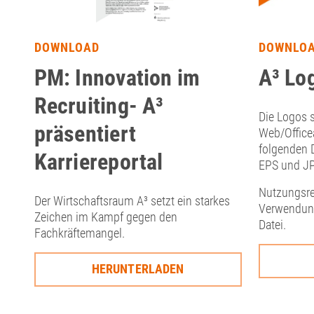
DOWNLOAD
DOWNLO
PM: Innovation im
A³ Lo
Recruiting- A³
Die Logos s
präsentiert
Web/Office
folgenden 
Karriereportal
EPS und J
Nutzungsre
Der Wirtschaftsraum A³ setzt ein starkes
Verwendung
Zeichen im Kampf gegen den
Datei.
Fachkräftemangel.
HERUNTERLADEN