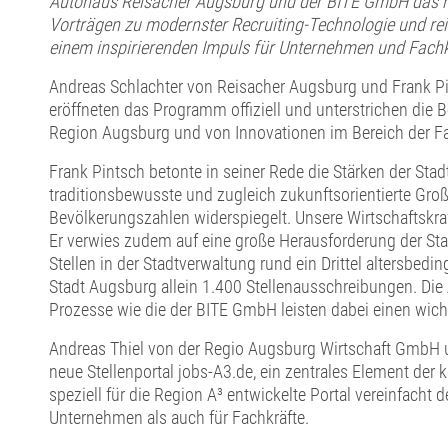
Autohaus Reisacher Augsburg und der BITE GmbH das ne
Vorträgen zu modernster Recruiting-Technologie und re
einem inspirierenden Impuls für Unternehmen und Fachk
Andreas Schlachter von Reisacher Augsburg und Frank Pi
eröffneten das Programm offiziell und unterstrichen die
Region Augsburg und von Innovationen im Bereich der F
Frank Pintsch betonte in seiner Rede die Stärken der Sta
traditionsbewusste und zugleich zukunftsorientierte Gr
Bevölkerungszahlen widerspiegelt. Unsere Wirtschaftskraf
Er verwies zudem auf eine große Herausforderung der St
Stellen in der Stadtverwaltung rund ein Drittel altersbedin
Stadt Augsburg allein 1.400 Stellenausschreibungen. Die
Prozesse wie die der BITE GmbH leisten dabei einen wicht
Andreas Thiel von der Regio Augsburg Wirtschaft GmbH u
neue Stellenportal jobs-A3.de, ein zentrales Element de
speziell für die Region A³ entwickelte Portal vereinfach
Unternehmen als auch für Fachkräfte.