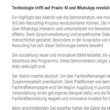
Technologie trifft auf Praxis: KI und WhatsApp revolut
Ein Highlight des Abends war die Demonstration, wie mo
(KI) den Recruiting-Prozess revolutionieren können. Der
über WhatsApp interaktiv und unkompliziert mit Bewerb
effektiv. Dank Sprachverarbeitung und empathischer Dialo
menschlicher gestaltet. Besonders in der Ansprache von 
Recruiting hat sich diese Technologie bereits bewährt.
Die Vorstellung neuer und innovativer BMW-Modelle, die 
Abschluss des Programms. Diese Demonstration zeigte, wi
Welt verknüpft sind.
Der Abend machte deutlich: Um den Fachkräftemangel na
Zusammenarbeit unerlässlich. Dank Plattformen wie dem 
Fachkräftekampagne wird die Region Augsburg in puncto 
Veranstaltung ist ein gelungenes Beispiel dafür, wie die 
Fachkräftesicherung reagiert und innovative Ansätze für d
Beim anschließenden Get-together hatten die Gäste die M