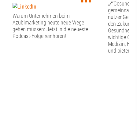
🔗Gesundheit
gemeinsam Ch
Warum Unternehmen beim
nutzenGesund
Azubimarketing heute neue Wege
den Zukunfts
gehen müssen: Jetzt in die neueste
Gesundheitswi
Podcast-Folge reinhören!
wichtige Grun
Medizin, For
und bieten zu
die regionale
Gesundheitss
diese Potenzi
werden? Wel
braucht es? U
Zusammenarb
Wissenschaft,
Kommunen un
Netzwerken?D
Mittelpunkt u
Werkstattges
vernetzen“.Ei