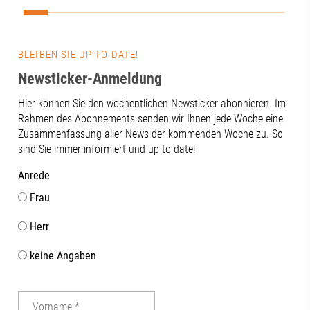
Zukunft daten
entscheidet si
Technik. Gen
Vernetzung, 
BLEIBEN SIE UP TO DATE!
und der konti
Newsticker-Anmeldung
zwischen Wis
und Praxis.Ge
Hier können Sie den wöchentlichen Newsticker abonnieren. Im
bietet das Th
Rahmen des Abonnements senden wir Ihnen jede Woche eine
von neuen Fo
Zusammenfassung aller News der kommenden Woche zu. So
über innovat
sind Sie immer informiert und up to date!
bis hin zu ei
als Gesundhe
Anrede
Innovationsst
Frau
Beteiligten f
konstruktiven
Herr
uns darauf, 
gemeinsam we
keine Angaben
dem Regional
das Bayerisch
Wirtschaft, 
Energie aktiv