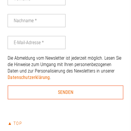
vor Ort. Chris
|Alexandra Te
Andreas W. Dr
Beisac | Digit
Wirtschaftsfö
Christine Ne
Thiel#Regio
#Regionalma
#Gesundheits
Die Abmeldung vom Newsletter ist jederzeit möglich. Lesen Sie
#Innovation 
die Hinweise zum Umgang mit Ihren personenbezogenen
#Universität
Daten und zur Personalisierung des Newsletters in unserer
#Universität
Datenschutzerklärung
.
#RegionA3
▲ TOP