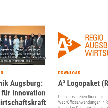
AD
DOWNLOAD
inik Augsburg:
A³ Logopaket (
 für Innovation
Die Logos stehen Ihnen für
irtschaftskraft
Web/Officeanwendungen in R
folgenden Dateiformaten zur 