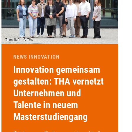
NEWS INNOVATION
Innovation gemeinsam
gestalten: THA vernetzt
Unternehmen und
Talente in neuem
Masterstudiengang