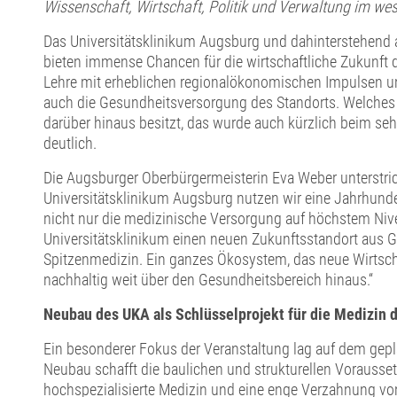
Wissenschaft, Wirtschaft, Politik und Verwaltung im we
Das Universitätsklinikum Augsburg und dahinterstehend a
bieten immense Chancen für die wirtschaftliche Zukunft 
Lehre mit erheblichen regionalökonomischen Impulsen un
auch die Gesundheitsversorgung des Standorts. Welches P
darüber hinaus besitzt, das wurde auch kürzlich beim seh
deutlich.
Die Augsburger Oberbürgermeisterin Eva Weber unterstric
Universitätsklinikum Augsburg nutzen wir eine Jahrhund
nicht nur die medizinische Versorgung auf höchstem Niv
Universitätsklinikum einen neuen Zukunftsstandort aus G
Spitzenmedizin. Ein ganzes Ökosystem, das neue Wirtscha
nachhaltig weit über den Gesundheitsbereich hinaus.“
Neubau des UKA als Schlüsselprojekt für die Medizin 
Ein besonderer Fokus der Veranstaltung lag auf dem gep
Neubau schafft die baulichen und strukturellen Vorauss
hochspezialisierte Medizin und eine enge Verzahnung von