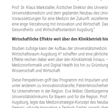
Prof. Dr. Klaus Markstaller, Ärztlicher Direktor des Unive
Universitätsmedizin und dem geplanten Neubau des Unive
Voraussetzungen für eine Medizin der Zukunft: exzellente
eine enge Verzahnung mit Innovation und Wirtschaft. Das
Gesundheits- und Wirtschaftsstandort Augsburg.“
Wirtschaftliche Effekte weit über den Klinikbetrieb hi
Studien zufolge kann der Aufbau der Universitätsmedizin l
Wirtschaftsraum Augsburg A³ schaffen und eine jährlich
Effekte reichen dabei weit über den Klinikbetrieb hinaus 
Medizininformatik und Digital Health bis hin zu Gründu
Wissenschaft und Wirtschaft.
Diese Perspektiven griff das Programm mit Impulsen und
unter anderem zu Innovationstransfer, Patientensicherhei
für Unternehmen in der Region. Eva Weber, Oberbürgerme
Universitätsklinikums für Bayern und für die Region. Prof. 
Augsburg, legte das Medizinstrategie-Konzept des Neubau
Demirci, vdi/vde Innovation + Technik GmbH, sprach über