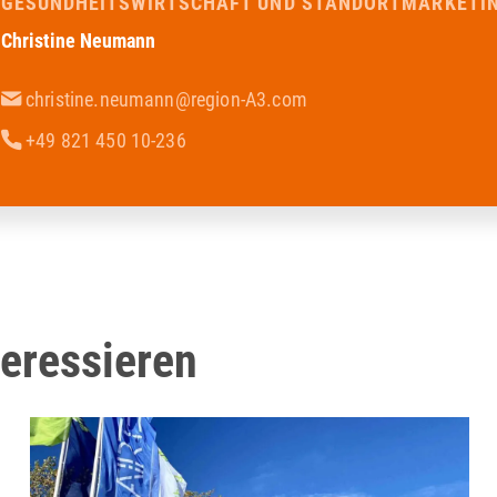
GESUNDHEITSWIRTSCHAFT UND STANDORTMARKETI
Christine Neumann
christine.neumann@region-A3.com
+49 821 450 10-236
teressieren