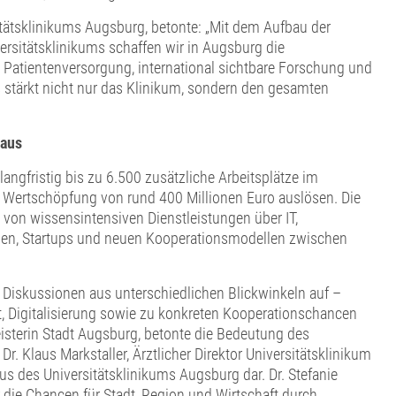
rsitätsklinikums Augsburg, betonte: „Mit dem Aufbau der
rsitätsklinikums schaffen wir in Augsburg die
 Patientenversorgung, international sichtbare Forschung und
 stärkt nicht nur das Klinikum, sondern den gesamten
naus
angfristig bis zu 6.500 zusätzliche Arbeitsplätze im
e Wertschöpfung von rund 400 Millionen Euro auslösen. Die
– von wissensintensiven Dienstleistungen über IT,
ngen, Startups und neuen Kooperationsmodellen zwischen
 Diskussionen aus unterschiedlichen Blickwinkeln auf –
t, Digitalisierung sowie zu konkreten Kooperationschancen
isterin Stadt Augsburg, betonte die Bedeutung des
Dr. Klaus Markstaller, Ärztlicher Direktor Universitätsklinikum
s des Universitätsklinikums Augsburg dar. Dr. Stefanie
 die Chancen für Stadt, Region und Wirtschaft durch