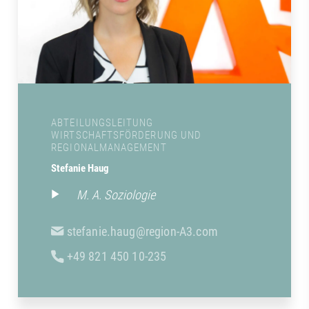
ABTEILUNGSLEITUNG
WIRTSCHAFTSFÖRDERUNG UND
REGIONALMANAGEMENT
Stefanie Haug
M. A. Soziologie
stefanie.haug@region-A3.com
+49 821 450 10-235