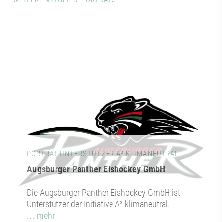
WEITERE MITGLIED-PORTRÄTS
PORTRÄT UNTERSTÜTZER A³ KLIMANEUTRAL
Augsburger Panther Eishockey GmbH
Die Augsburger Panther Eishockey GmbH ist
Unterstützer der Initiative A³ klimaneutral.
... mehr