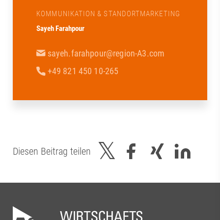
KOMMUNIKATION & STANDORTMARKETING
Sayeh Farahpour
sayeh.farahpour@region-A3.com
+49 821 450 10-265
Diesen Beitrag teilen