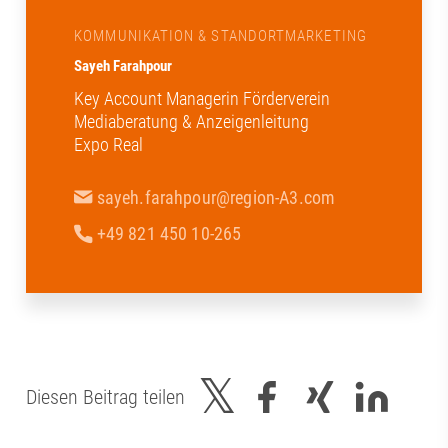
KOMMUNIKATION & STANDORTMARKETING
Sayeh Farahpour
Key Account Managerin Förderverein
Mediaberatung & Anzeigenleitung
Expo Real
sayeh.farahpour@region-A3.com
+49 821 450 10-265
Diesen Beitrag teilen