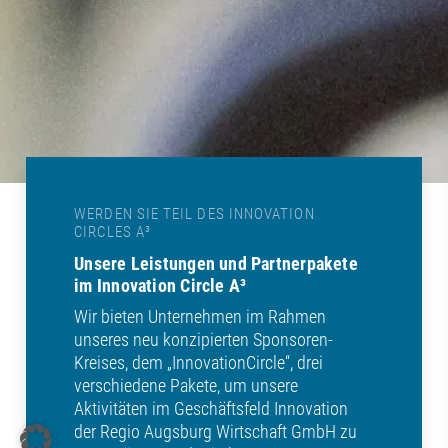
WERDEN SIE TEIL DES INNOVATION
CIRCLES A³
Unsere Leistungen und Partnerpakete
im Innovation Circle A³
Wir bieten Unternehmen im Rahmen
unseres neu konzipierten Sponsoren-
Kreises, dem „InnovationCircle“, drei
verschiedene Pakete, um unsere
Aktivitäten im Geschäftsfeld Innovation
der Regio Augsburg Wirtschaft GmbH zu