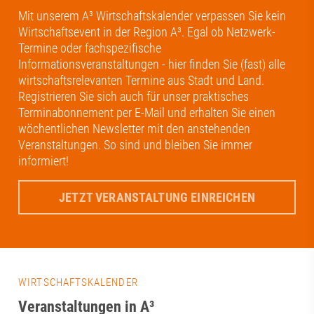
Mit unserem A³ Wirtschaftskalender verpassen Sie kein
Wirtschaftsevent in der Region A³. Egal ob Netzwerk-
Termine oder fachspezifische
Informationsveranstaltungen - hier finden Sie (fast) alle
wirtschaftsrelevanten Termine aus Stadt und Land.
Registrieren Sie sich auch für unser praktisches
Terminabonnement per E-Mail und erhalten Sie einen
wöchentlichen Newsletter mit den anstehenden
Veranstaltungen. So sind und bleiben Sie immer
informiert!
JETZT VERANSTALTUNG EINREICHEN
WIRTSCHAFTSKALENDER
Veranstaltungen in A³