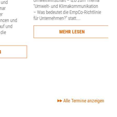
UmweltWirtschaft – IZU zum Thema
 und
"Umwelt- und Klimakommunikation
nar
– Was bedeutet die EmpCo-Richtlinie
er
für Unternehmen?" statt....
ancen und
auf und
MEHR LESEN
 die
N
Alle Termine anzeigen