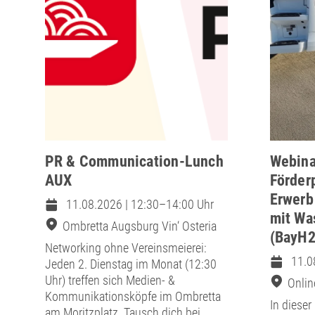
PR & Communication-Lunch
Webina
AUX
Förder
Erwerb
11.08.2026 | 12:30–14:00 Uhr
mit Wa
Ombretta Augsburg Vin‘ Osteria
(BayH2
Networking ohne Vereinsmeierei:
11.0
Jeden 2. Dienstag im Monat (12:30
Uhr) treffen sich Medien- &
Onlin
Kommunikationsköpfe im Ombretta
-
In dieser
am Moritzplatz. Tausch dich bei