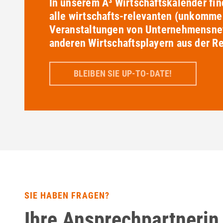
In unserem A³ Wirtschaftskalender fin
alle wirtschafts-relevanten (unkommer
Veranstaltungen von Unternehmensne
anderen Wirtschaftsplayern aus der Re
BLEIBEN SIE UP-TO-DATE!
SIE HABEN FRAGEN?
Ihre Ansprechpartnerin