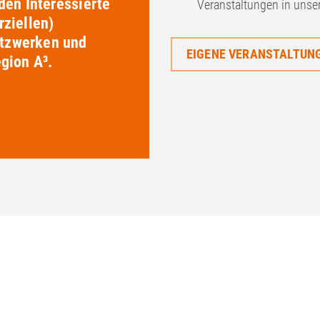
den Interessierte
Veranstaltungen in unse
ziellen)
tzwerken und
EIGENE VERANSTALTUNG
gion A³.