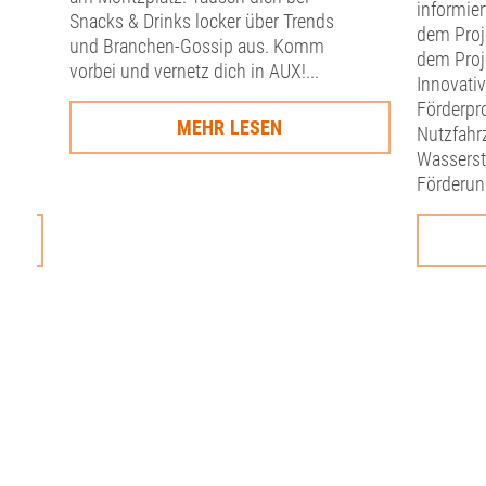
informie
Snacks & Drinks locker über Trends
dem Proj
und Branchen-Gossip aus. Komm
dem Proj
vorbei und vernetz dich in AUX!...
Innovati
Förderpr
MEHR LESEN
Nutzfahr
Wasserst
Förderung