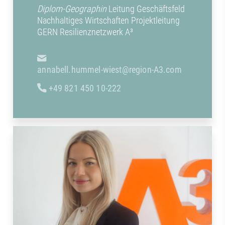
Diplom-Geographin
Leitung Geschäftsfeld
Nachhaltiges Wirtschaften Projektleitung
GERN Resilienznetzwerk A³
annabell.hummel-wiest@region-A3.com
+49 821 450 10-222