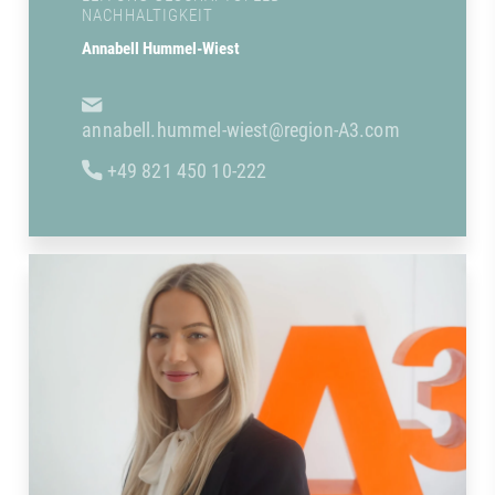
NACHHALTIGKEIT
Annabell Hummel-Wiest
annabell.hummel-wiest@region-A3.com
+49 821 450 10-222