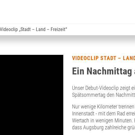
Videoclip „Stadt – Land – Freizeit“
VIDEOCLIP STADT – LAND
Ein Nachmittag 
Unser Debut-Videoclip zeigt e
Spätsommertag den Nachmitta
Nur wenige Kilometer trennen
Innenstadt - mit dem Rad erre
Wertach in wenigen Minuten. H
dass Augsburg zahlreiche grü