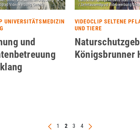
P UNIVERSITÄTSMEDIZIN
VIDEOCLIP SELTENE PF
G
UND TIERE
hung und
Naturschutzgeb
ntenbetreuung
Königsbrunner 
nklang
1
2
3
4