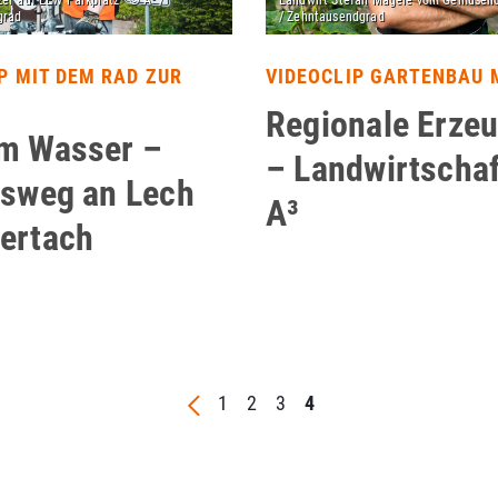
P MIT DEM RAD ZUR
VIDEOCLIP GARTENBAU 
Regionale Erze
m Wasser –
– Landwirtschaf
tsweg an Lech
A³
ertach
1
2
3
4