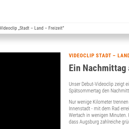
Videoclip „Stadt – Land – Freizeit“
VIDEOCLIP STADT – LAND
Ein Nachmittag 
Unser Debut-Videoclip zeigt e
Spätsommertag den Nachmitta
Nur wenige Kilometer trennen
Innenstadt - mit dem Rad erre
Wertach in wenigen Minuten. H
dass Augsburg zahlreiche grü