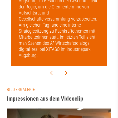
Augsburg, zu Besuch in der Geschäftsstelle
der Regio, um die Gremientermine von
Aufsichtsrat und
Gesellschafterversammlung vorzubereiten.
Am gleichen Tag fand eine interne
Strategiesitzung zu Fachkräftethemen mit
Mitarbeiterinnen statt. Im letzten Teil sieht
man Szenen des A³ Wirtschaftsdialogs
digital_real bei XITASO im Industriepark
Augsburg.
BILDERGALERIE
Impressionen aus dem Videoclip