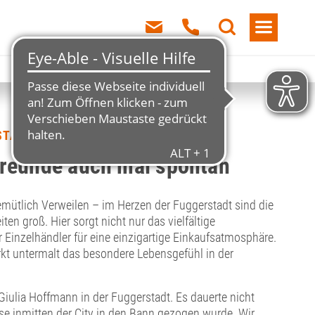
 STADTMARKT
 Freunde auch mal spontan
mütlich Verweilen – im Herzen der Fuggerstadt sind die
ten groß. Hier sorgt nicht nur das vielfältige
Einzelhändler für eine einzigartige Einkaufsatmosphäre.
rkt untermalt das besondere Lebensgefühl in der
Giulia Hoffmann in der Fuggerstadt. Es dauerte nicht
ase inmitten der City in den Bann gezogen wurde. Wir