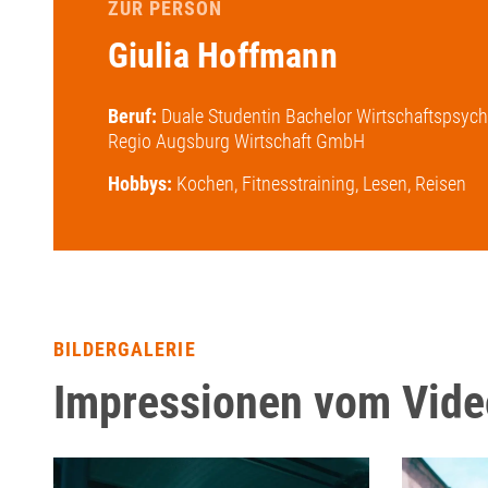
ZUR PERSON
Giulia Hoffmann
Beruf:
Duale Studentin Bachelor Wirtschaftspsych
Regio Augsburg Wirtschaft GmbH
Hobbys:
Kochen, Fitnesstraining, Lesen, Reisen
BILDERGALERIE
Impressionen vom Vide