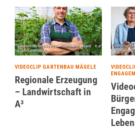
VIDEOCLIP GARTENBAU MÄGELE
VIDEOCL
ENGAGE
Regionale Erzeugung
Video
– Landwirtschaft in
Bürge
A³
Engag
Leben