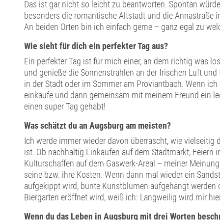
Das ist gar nicht so leicht zu beantworten. Spontan würd
besonders die romantische Altstadt und die Annastraße 
An beiden Orten bin ich einfach gerne – ganz egal zu wel
Wie sieht für dich ein perfekter Tag aus?
Ein perfekter Tag ist für mich einer, an dem richtig was lo
und genieße die Sonnenstrahlen an der frischen Luft und 
in der Stadt oder im Sommer am Proviantbach. Wenn ich 
einkaufe und dann gemeinsam mit meinem Freund ein lec
einen super Tag gehabt!
Was schätzt du an Augsburg am meisten?
Ich werde immer wieder davon überrascht, wie vielseitig
ist. Ob nachhaltig Einkaufen auf dem Stadtmarkt, Feiern i
Kulturschaffen auf dem Gaswerk-Areal – meiner Meinung
seine bzw. ihre Kosten. Wenn dann mal wieder ein Sands
aufgekippt wird, bunte Kunstblumen aufgehängt werden 
Biergarten eröffnet wird, weiß ich: Langweilig wird mir hier
Wenn du das Leben in Augsburg mit drei Worten besch