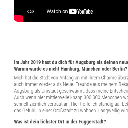
Im Jahr 2019 hast du dich für Augsburg als deinen ne
Warum wurde es nicht Hamburg, München oder Berlin?
Mich hat die Stadt von Anfang an mit ihrem Charme über
auch immer wieder aufs Neue. Freunde aus meinem Beka
Augsburg als Unistadt geschwärmt, dass meine Entscheidu
Auch wenn hier mittlerweile knapp 300.000 Menschen woh
schnell ziemlich vertraut an. Hier treffe ich ständig auf 
das Gefühl, in einer Großstadt zu wohnen. Langweilig wir
Was ist dein liebster Ort in der Fuggerstadt?