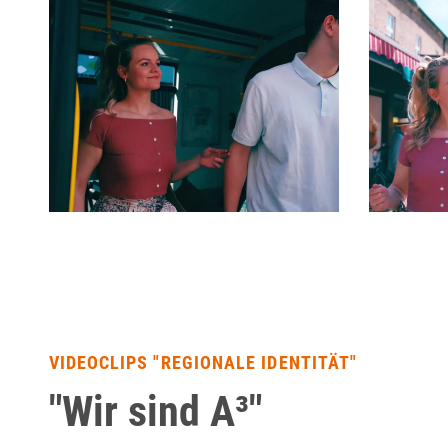
VIDEOCLIPS "REGIONALE IDENTITÄT"
"Wir sind A³"