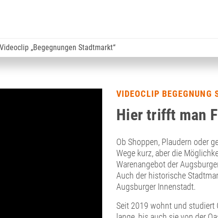
Videoclip „Begegnungen Stadtmarkt“
VIDEOCLIP BEGEGNUNG
Hier trifft man
Ob Shoppen, Plaudern oder ge
Wege kurz, aber die Möglichkei
Warenangebot der Augsburger 
Auch der historische Stadtma
Augsburger Innenstadt.
Seit 2019 wohnt und studiert 
lange, bis auch sie von der O