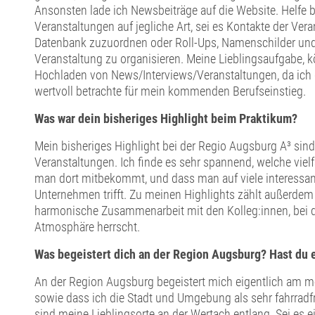
Ansonsten lade ich Newsbeiträge auf die Website. Helfe b
Veranstaltungen auf jegliche Art, sei es Kontakte der Vera
Datenbank zuzuordnen oder Roll-Ups, Namenschilder und U
Veranstaltung zu organisieren. Meine Lieblingsaufgabe, k
Hochladen von News/Interviews/Veranstaltungen, da ich di
wertvoll betrachte für mein kommenden Berufseinstieg.
Was war dein bisheriges Highlight beim Praktikum?
Mein bisheriges Highlight bei der Regio Augsburg A³ sind
Veranstaltungen. Ich finde es sehr spannend, welche vie
man dort mitbekommt, und dass man auf viele interessa
Unternehmen trifft. Zu meinen Highlights zählt außerdem
harmonische Zusammenarbeit mit den Kolleg:innen, bei 
Atmosphäre herrscht.
Was begeistert dich an der Region Augsburg? Hast du e
An der Region Augsburg begeistert mich eigentlich am me
sowie dass ich die Stadt und Umgebung als sehr fahrrad
sind meine Lieblingsorte an der Wertach entlang. Sei es 