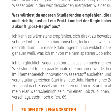
Wasser oder in den wunderschönen Biergärten wie der Ku
Was würdest du anderen Studierenden empfehlen, die 
auch richtig Lust auf ein Praktikum bei der Regio habe
Zukunft „post-Regio“ aus?
Ich kann es wärmstens empfehlen, sich direkt zu bewerbe
schöne Einblicke in ein harmonisches, lockeres sowie s
dem Studium. Für diese Erfahrungen bin ich wirklich dank
genauer weiß, was ich mir von meinem späteren Job erho
Ich bin glücklich, sagen zu können, dass ich nach meine
Werkstudent für ein paar Monate übernommen werde. In di
im Themenbereich Innovation/Wasserstoff aushelfen und
veranstaltungsreichen Start ins neue Jahr. Nach meiner Ze
zunächst nach Kassel zurückkehren und mein Studium ab
mein Plan wahrscheinlich sein, mir einen Job zu suchen
verschlägt, steht noch offen. 😊
ZU DEN STELLENANGEBOTEN