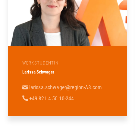
WERKSTUDENTIN
Larissa Schwager
larissa.schwager@region-A3.com
+49 821 4 50 10-244