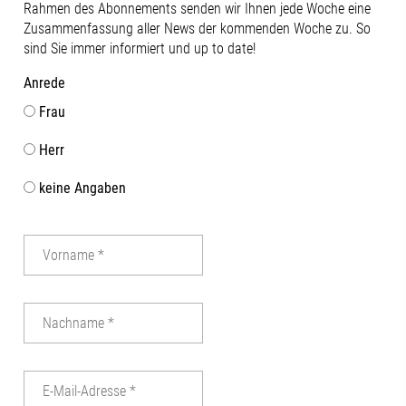
Rahmen des Abonnements senden wir Ihnen jede Woche eine
Berufsbildung (BIBB)#futureh2o
Zukunftsstand
Zusammenfassung aller News der kommenden Woche zu. So
#jobvision #fachkräfteLiva Dziedataja |
Forschung un
sind Sie immer informiert und up to date!
Dr. Nina Schmitt | Katrin Beppler | Knut
offene Dialog
Wuhler | Benedikt Langer
wie wichtig 
Anrede
zwischen Wirt
Frau
regionalen Ak
unserer Regio
Herr
in der Verank
im Aufsichtsrat
keine Angaben
Abschluss dur
gemeinsame G
Terrasse der
mit beeindru
Stadt nicht fe
Dankeschön a
Vorstandsvor
Tinzmann für
die Ausrichtu
anderen Anwe
engagierten 