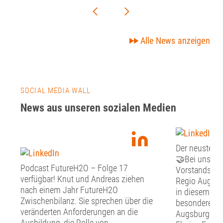
Alle News anzeigen
SOCIAL MEDIA WALL
News aus unseren sozialen Medien
Der neuste Fr
🤝Bei unsere
Podcast FutureH2O – Folge 17
Vorstandssitz
verfügbar! Knut und Andreas ziehen
Regio Augsbu
nach einem Jahr FutureH2O
in diesem Jah
Zwischenbilanz. Sie sprechen über die
besonderen G
veränderten Anforderungen an die
Augsburger O
Ausbildung, die Rolle von