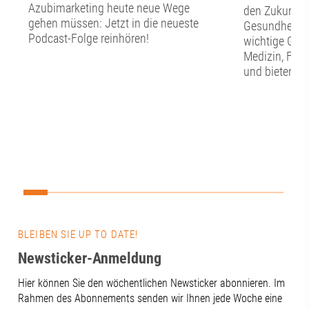
Azubimarketing heute neue Wege
den Zukunfts
gehen müssen: Jetzt in die neueste
Gesundheitswi
Podcast-Folge reinhören!
wichtige Grun
Medizin, For
und bieten zu
die regionale
Gesundheitss
diese Potenzi
werden? Wel
braucht es? U
Zusammenarb
Wissenschaft,
Kommunen un
Netzwerken?D
Mittelpunkt u
BLEIBEN SIE UP TO DATE!
Werkstattges
vernetzen“.Ei
Newsticker-Anmeldung
Zukunft daten
Hier können Sie den wöchentlichen Newsticker abonnieren. Im
entscheidet si
Rahmen des Abonnements senden wir Ihnen jede Woche eine
Technik. Gen