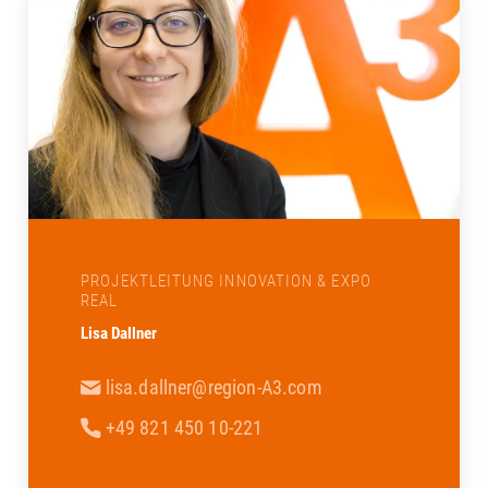
PROJEKTLEITUNG INNOVATION & EXPO
REAL
Lisa Dallner
lisa.dallner@region-A3.com
+49 821 450 10-221