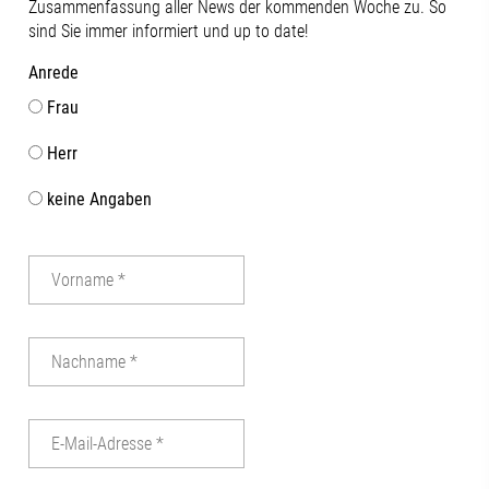
Zusammenfassung aller News der kommenden Woche zu. So
Vernetzung, 
sind Sie immer informiert und up to date!
und der konti
zwischen Wis
Anrede
und Praxis.Ge
bietet das Th
Frau
von neuen Fo
über innovat
Herr
bis hin zu ei
keine Angaben
als Gesundhe
Innovationsst
Beteiligten f
konstruktiven
uns darauf, 
gemeinsam we
dem Regional
das Bayerisch
Wirtschaft, 
Energie aktiv
vor Ort. Chris
|Alexandra Te
Andreas W. Dr