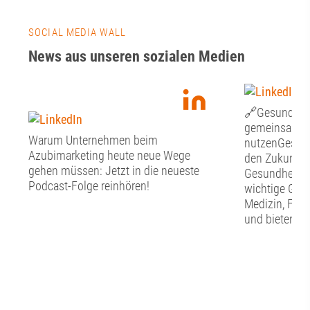
SOCIAL MEDIA WALL
News aus unseren sozialen Medien
🔗Gesundheit
gemeinsam Ch
Warum Unternehmen beim
nutzenGesund
Azubimarketing heute neue Wege
den Zukunfts
gehen müssen: Jetzt in die neueste
Gesundheitswi
Podcast-Folge reinhören!
wichtige Grun
Medizin, For
und bieten zu
die regionale
Gesundheitss
diese Potenzi
werden? Wel
braucht es? U