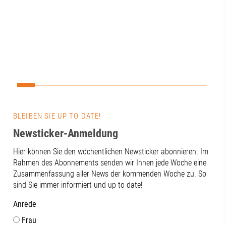
Zusammenarb
Wissenschaft,
Kommunen un
Netzwerken?D
Mittelpunkt u
Werkstattges
vernetzen“.Ei
Zukunft daten
entscheidet si
Technik. Gen
Vernetzung, 
BLEIBEN SIE UP TO DATE!
und der konti
Newsticker-Anmeldung
zwischen Wis
und Praxis.Ge
Hier können Sie den wöchentlichen Newsticker abonnieren. Im
bietet das Th
Rahmen des Abonnements senden wir Ihnen jede Woche eine
von neuen Fo
Zusammenfassung aller News der kommenden Woche zu. So
über innovat
sind Sie immer informiert und up to date!
bis hin zu ei
als Gesundhe
Anrede
Innovationsst
Frau
Beteiligten f