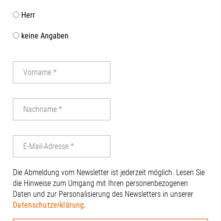
konstruktiven
Herr
uns darauf, 
gemeinsam we
keine Angaben
dem Regional
das Bayerisch
Wirtschaft, 
Energie aktiv
vor Ort. Chris
|Alexandra Te
Andreas W. Dr
Beisac | Digit
Wirtschaftsfö
Christine Ne
Thiel#Regio
#Regionalma
#Gesundheits
Die Abmeldung vom Newsletter ist jederzeit möglich. Lesen Sie
#Innovation 
die Hinweise zum Umgang mit Ihren personenbezogenen
#Universität
Daten und zur Personalisierung des Newsletters in unserer
#Universität
Datenschutzerklärung
.
#RegionA3