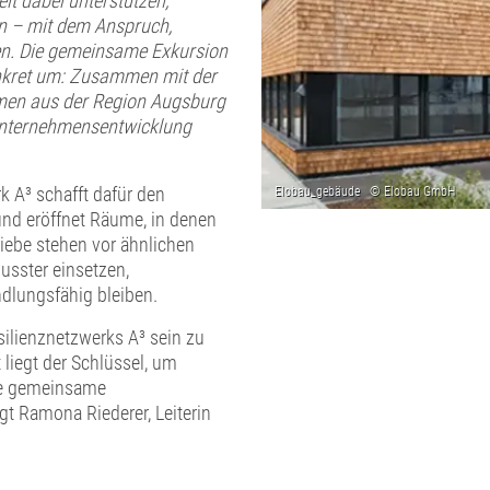
lt dabei unterstützen,
en – mit dem Anspruch,
zen. Die gemeinsame Exkursion
onkret um: Zusammen mit der
men aus der Region Augsburg
Unternehmensentwicklung
k A³ schafft dafür den
und eröffnet Räume, in denen
iebe stehen vor ähnlichen
usster einsetzen,
dlungsfähig bleiben.
silienznetzwerks A³ sein zu
 liegt der Schlüssel, um
Die gemeinsame
agt Ramona Riederer, Leiterin