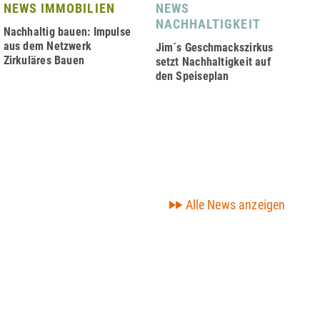
NEWS IMMOBILIEN
NEWS
P
NACHHALTIGKEIT
2
Nachhaltig bauen: Impulse
aus dem Netzwerk
Jim´s Geschmackszirkus
A³
Zirkuläres Bauen
setzt Nachhaltigkeit auf
üb
den Speiseplan
Er
Alle News anzeigen