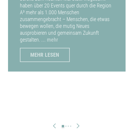
haben über 20 Events quer durch die Region
A³ mehr als 1.000 Menschen
zusammengebracht – Menschen, die etwas
bewegen wollen, die mutig Neues
ausprobieren und gemeinsam Zukunft
gestalten.
... mehr
MEHR LESEN