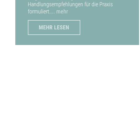
Handlungsempfehlungen für die Praxis
formuliert.
... mehr
MEHR LESEN