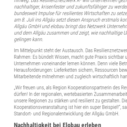
hinweg. Das Resilienznetzwerk A³ will Unternehmen gezie
nachhaltiger, krisenfester und zukunftsfähiger zu werd
bundesweit Impulse für resilientes Wirtschaften zu set
am 8. Juli ins Allgäu setzt diesen Anspruch erstmals k
Allgäu GmbH und elobau bringt das Netzwerk Unterneh
und dem Allgäu zusammen und zeigt, wie nachhaltige 
gelingen kann.
Im Mittelpunkt steht der Austausch. Das Resilienznetzwer
Rahmen: Es bündelt Wissen, macht gute Praxis sichtbar 
Unternehmen voneinander lernen können. Denn viele Betr
Herausforderungen: Lieferketten sichern, Ressourcen bew
Mitarbeitende mitnehmen und zugleich wirtschaftlich han
„Wir freuen uns, als Region Kooperationspartnerin des Re
dürfen! In der regionalen, wertebasierten Zusammenarbeit
unsere Regionen zu stärken und resilient zu gestalten. 
Kooperationsveranstaltung ist hier ein super Beispiel!“, s
Standort- und Regionalentwicklung der Allgäu GmbH.
Nachhaltigkeit bei Elobau erleben