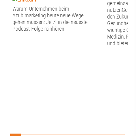
gemeinsam Ch
Warum Unternehmen beim
nutzenGesund
Azubimarketing heute neue Wege
den Zukunfts
gehen müssen: Jetzt in die neueste
Gesundheitswi
Podcast-Folge reinhören!
wichtige Grun
Medizin, For
und bieten zu
die regionale
Gesundheitss
diese Potenzi
werden? Wel
braucht es? U
Zusammenarb
Wissenschaft,
Kommunen un
Netzwerken?D
Mittelpunkt u
Werkstattges
vernetzen“.Ei
Zukunft daten