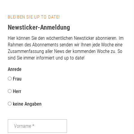
entscheidet si
Technik. Gen
Vernetzung, 
BLEIBEN SIE UP TO DATE!
und der konti
Newsticker-Anmeldung
zwischen Wis
und Praxis.Ge
Hier können Sie den wöchentlichen Newsticker abonnieren. Im
bietet das Th
Rahmen des Abonnements senden wir Ihnen jede Woche eine
von neuen Fo
Zusammenfassung aller News der kommenden Woche zu. So
über innovat
sind Sie immer informiert und up to date!
bis hin zu ei
als Gesundhe
Anrede
Innovationsst
Frau
Beteiligten f
konstruktiven
Herr
uns darauf, 
gemeinsam we
keine Angaben
dem Regional
das Bayerisch
Wirtschaft, 
Energie aktiv
vor Ort. Chris