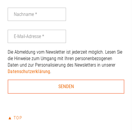
|Alexandra Te
Andreas W. Dr
Beisac | Digit
Wirtschaftsfö
Christine Ne
Thiel#Regio
#Regionalma
#Gesundheits
Die Abmeldung vom Newsletter ist jederzeit möglich. Lesen Sie
#Innovation 
die Hinweise zum Umgang mit Ihren personenbezogenen
#Universität
Daten und zur Personalisierung des Newsletters in unserer
#Universität
Datenschutzerklärung
.
#RegionA3
▲ TOP