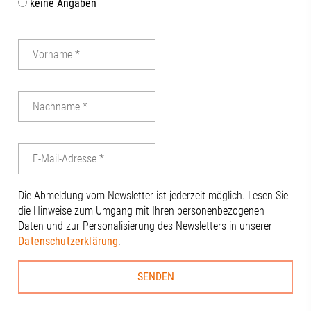
keine Angaben
Abschluss dur
gemeinsame G
Terrasse der
mit beeindru
Stadt nicht fe
Dankeschön a
Vorstandsvor
Tinzmann für
die Ausrichtu
anderen Anwe
engagierten 
Dierig, WERN
Schloms, Dr.
Die Abmeldung vom Newsletter ist jederzeit möglich. Lesen Sie
Kleinle, Claud
die Hinweise zum Umgang mit Ihren personenbezogenen
Haug, Johanna
Daten und zur Personalisierung des Newsletters in unserer
Thiel#A3Förd
Datenschutzerklärung
.
#Zukunft