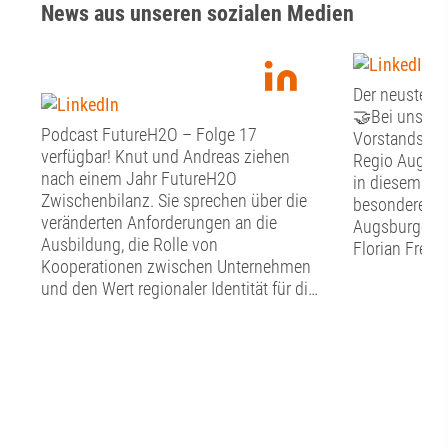
News aus unseren sozialen Medien
Der neuste Fr
🤝Bei unsere
Podcast FutureH2O – Folge 17
Vorstandssitz
verfügbar! Knut und Andreas ziehen
Regio Augsbu
nach einem Jahr FutureH2O
in diesem Jah
Zwischenbilanz. Sie sprechen über die
besonderen G
veränderten Anforderungen an die
Augsburger O
Ausbildung, die Rolle von
Florian Freun
Kooperationen zwischen Unternehmen
Stunden Zeit 
und den Wert regionaler Identität für die
Austausch mi
Berufsorientierung. Sie zeigen, warum
Förderverein
Auszubildende nicht nur Fachkräfte von
Dialog begann
morgen sind, sondern schon heute
Vorstand den
wichtige Impulse für die Innovation und
Punkte auf d
die Transformation geben können – und
aktuelle Stand
welche Rolle Augsburg dabei als
Verwendung d
Wirtschafts- und Bildungsstandort
Rückblick auf