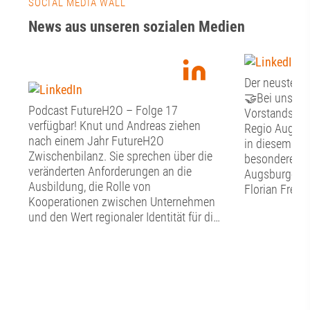
SOCIAL MEDIA WALL
News aus unseren sozialen Medien
Der neuste Fr
🤝Bei unsere
Podcast FutureH2O – Folge 17
Vorstandssitz
verfügbar! Knut und Andreas ziehen
Regio Augsbu
nach einem Jahr FutureH2O
in diesem Jah
Zwischenbilanz. Sie sprechen über die
besonderen G
veränderten Anforderungen an die
Augsburger O
Ausbildung, die Rolle von
Florian Freun
Kooperationen zwischen Unternehmen
Stunden Zeit 
und den Wert regionaler Identität für die
Austausch mi
Berufsorientierung. Sie zeigen, warum
Förderverein
Auszubildende nicht nur Fachkräfte von
Dialog begann
morgen sind, sondern schon heute
Vorstand den
wichtige Impulse für die Innovation und
Punkte auf d
die Transformation geben können – und
aktuelle Stand
welche Rolle Augsburg dabei als