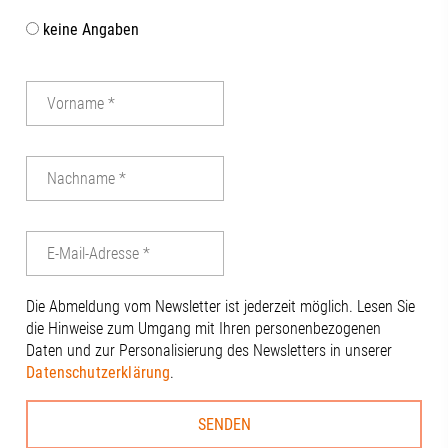
im Aufsichtsrat
keine Angaben
Abschluss dur
gemeinsame G
Terrasse der
mit beeindru
Stadt nicht fe
Dankeschön a
Vorstandsvor
Tinzmann für
die Ausrichtu
anderen Anwe
engagierten 
Dierig, WERN
Schloms, Dr.
Die Abmeldung vom Newsletter ist jederzeit möglich. Lesen Sie
Kleinle, Claud
die Hinweise zum Umgang mit Ihren personenbezogenen
Haug, Johanna
Daten und zur Personalisierung des Newsletters in unserer
Thiel#A3Förd
Datenschutzerklärung
.
#Zukunft