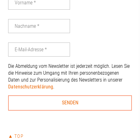
gemeinsame Gruppenfoto auf der
Terrasse der Stadtsparkasse Augsburg
mit beeindruckendem Blick über die
Stadt nicht fehlen. 🏙️Ein herzliches
Dankeschön an unseren 1.
Vorstandsvorsitzenden Wolfgang
Tinzmann für die Gastfreundschaft und
die Ausrichtung der Sitzung, und an alle
anderen Anwesenden für den
engagierten Austausch: Benjamin
Die Abmeldung vom Newsletter ist jederzeit möglich. Lesen Sie
Dierig, WERNER Ziegelmeier_SM, Volker
die Hinweise zum Umgang mit Ihren personenbezogenen
Schloms, Dr. Dietrich Gemmel, Simon
Daten und zur Personalisierung des Newsletters in unserer
Kleinle, Claudia Brandstätter, Stefanie
Datenschutzerklärung
.
Haug, Johanna Pfaller, Andreas
Thiel#A3Förderverein #RegionAugsburg
#Zukunft
▲ TOP