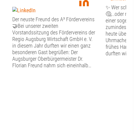
✨ Wer schön s
🤔...oder mus
Der neuste Freund des A³ Fördervereins
einer sogenan
🤝Bei unserer zweiten
zumindest st
Vorstandssitzung des Fördervereins der
heute über Fr
Regio Augsburg Wirtschaft GmbH e. V.
Uhrmacher, G
in diesem Jahr durften wir einen ganz
frühes Handw
besonderen Gast begrüßen: Der
durften wir g
Augsburger Oberbürgermeister Dr.
Tag im Schw
Florian Freund nahm sich eineinhalb
Handwerkerm
Stunden Zeit für den persönlichen
Altstadt erfah
Austausch mit dem Vorstand des A³
nachgebildet
Fördervereins. Bevor der gemeinsame
hier in die a
Dialog begann, widmete sich der
eintauchen. N
Vorstand den vereinsinternen Themen.
bestaunten wi
Punkte auf der Agenda waren der
Entwicklungen
aktuelle Stand in Sachen Mitglieder, die
so zum Beispi
Verwendung der Fördermittel sowie ein
Diktiergerät,
Rückblick auf das diesjährige
Uhrwerk im H
Sommerfest. ☀️Anschließend erhielt Dr.
Darüber hinau