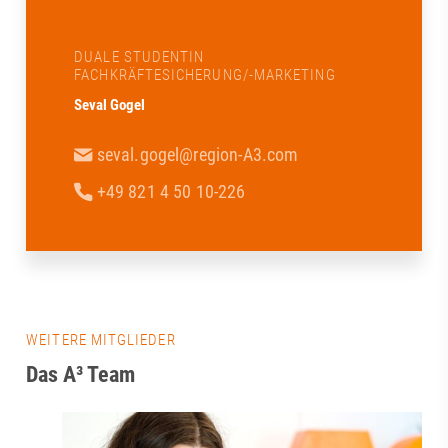
DUALE STUDENTIN
FACHKRÄFTESICHERUNG/-MARKETING
Seval Gogel
seval.gogel@region-A3.com
+49 821 4 50 10-226
WEITERE MITGLIEDER
Das A³ Team