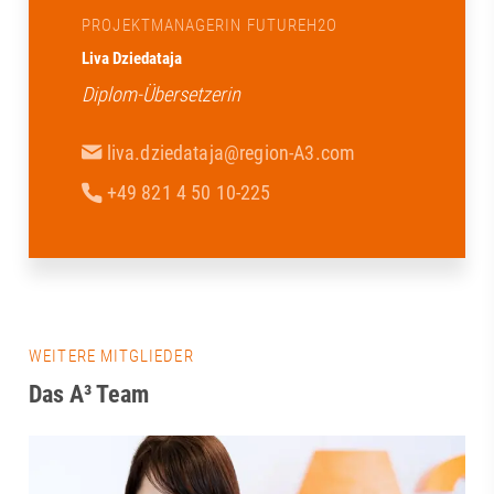
PROJEKTMANAGERIN FUTUREH2O
Liva Dziedataja
Diplom-Übersetzerin
liva.dziedataja@region-A3.com
+49 821 4 50 10-225
WEITERE MITGLIEDER
Das A³ Team