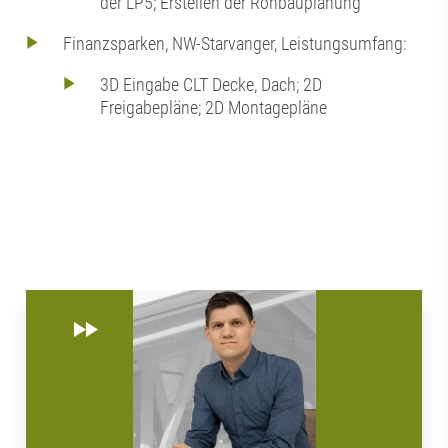
der LP5; Erstellen der Rohbauplanung
Finanzsparken, NW-Starvanger, Leistungsumfang:
3D Eingabe CLT Decke, Dach; 2D
Freigabepläne; 2D Montagepläne