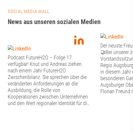
SOCIAL MEDIA WALL
News aus unseren sozialen Medien
Der neuste Freu
🤝Bei unserer 
Podcast FutureH2O – Folge 17
Vorstandssitzun
verfügbar! Knut und Andreas ziehen
Regio Augsburg
nach einem Jahr FutureH2O
in diesem Jahr 
Zwischenbilanz. Sie sprechen über die
besonderen Gas
veränderten Anforderungen an die
Augsburger Obe
Ausbildung, die Rolle von
Florian Freund 
Kooperationen zwischen Unternehmen
Stunden Zeit fü
und den Wert regionaler Identität für die
Austausch mit 
Berufsorientierung. Sie zeigen, warum
Fördervereins.
Auszubildende nicht nur Fachkräfte von
Dialog begann, 
morgen sind, sondern schon heute
Vorstand den v
wichtige Impulse für die Innovation und
Punkte auf der