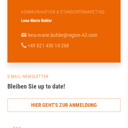
unserer Region i
in der Veranker
KOMMUNIKATION & STANDORTMARKETING
im Aufsichtsrat d
Abschluss durft
Lena-Marie Buhler
gemeinsame Gru
Terrasse der S
lena-marie.buhler@region-A3.com
mit beeindruck
+49 821 450 10-268
Stadt nicht fehl
Dankeschön an 
Vorstandsvorsi
Tinzmann für d
die Ausrichtung
E-MAIL-NEWSLETTER
anderen Anwese
engagierten Au
Bleiben Sie up to date!
Dierig, WERNER
Schloms, Dr. D
Kleinle, Claudia
HIER GEHT'S ZUR ANMELDUNG
Haug, Johanna P
Thiel#A3Förder
#Zukunft