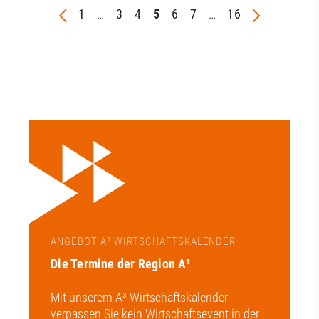
1
…
3
4
5
6
7
…
16
ANGEBOT A³ WIRTSCHAFTSKALENDER
Die Termine der Region A³
Mit unserem A³ Wirtschaftskalender
verpassen Sie kein Wirtschaftsevent in der