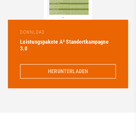
DOWNLOAD
Leistungspakete A³ Standortkampagne
3.0
HERUNTERLADEN