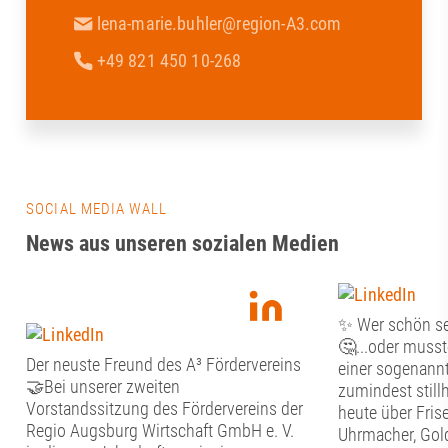
lena-marie.buhler@region-A3.com
+49 821 450 10-268
SOCIAL MEDIA WALL
News aus unseren sozialen Medien
✨ Wer schön sei
🤔...oder musste
Der neuste Freund des A³ Fördervereins
einer sogenannte
🤝Bei unserer zweiten
zumindest stil
Vorstandssitzung des Fördervereins der
heute über Frise
Regio Augsburg Wirtschaft GmbH e. V.
Uhrmacher, Gol