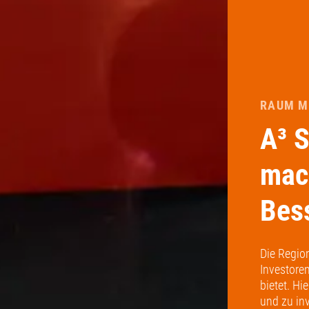
RAUM M
A³ 
mac
Bes
Die Region
Investore
bietet. Hi
und zu in