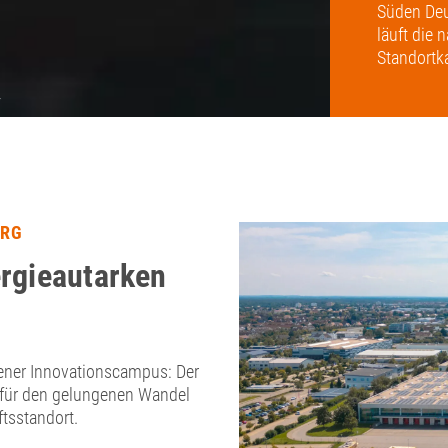
Süden Deu
läuft die 
Standortk
URG
ergieautarken
fener Innovationscampus: Der
für den gelungenen Wandel
tsstandort.