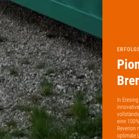
ERFOLG
Pion
Bre
In Eresin
innovativ
vollständi
eine 100%
Reverion 
optimale 