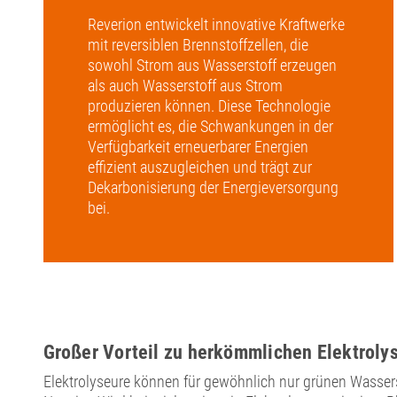
Reverion entwickelt innovative Kraftwerke
mit reversiblen Brennstoffzellen, die
sowohl Strom aus Wasserstoff erzeugen
als auch Wasserstoff aus Strom
produzieren können. Diese Technologie
ermöglicht es, die Schwankungen in der
Verfügbarkeit erneuerbarer Energien
effizient auszugleichen und trägt zur
Dekarbonisierung der Energieversorgung
bei.
Großer Vorteil zu herkömmlichen Elektroly
Elektrolyseure können für gewöhnlich nur grünen Wasser