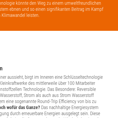
hnologie könnte den Weg zu einem umweltfreundlichen
stem ebnen und so einen signifikanten Beitrag im Kampf
 Klimawandel leisten.
en
ner aussieht, birgt im Inneren eine Schlüsseltechnologie
Kleinkraftwerke des mittlerweile über 100 Mitarbeiter
nstoffzellen Technologie. Das Besondere: Reversible
Wasserstoff, Strom als auch aus Strom Wasserstoff
tem eine sogenannte Round-Trip Efficiency von bis zu
och wofür das Ganze?
Das nachhaltige Energiesystem
ugung durch erneuerbare Energien ausgelegt sein. Diese