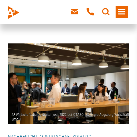
NACHBERICHT A³ WIRTSCHAFTSDIALOG