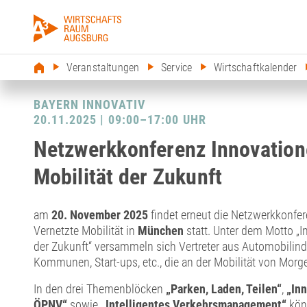
Veranstaltungen
Service
Wirtschaftkalender
BAYERN INNOVATIV
20.11.2025 | 09:00–17:00 UHR
Netzwerkkonferenz Innovatione
Mobilität der Zukunft
am
20. November 2025
findet erneut die Netzwerkkonfe
Vernetzte Mobilität in
München
statt. Unter dem Motto „In
der Zukunft“ versammeln sich Vertreter aus Automobilind
Kommunen, Start-ups, etc., die an der Mobilität von Morg
In den drei Themenblöcken
„Parken, Laden, Teilen“
,
„Inn
ÖPNV“
sowie
„Intelligentes Verkehrsmanagement“
könn