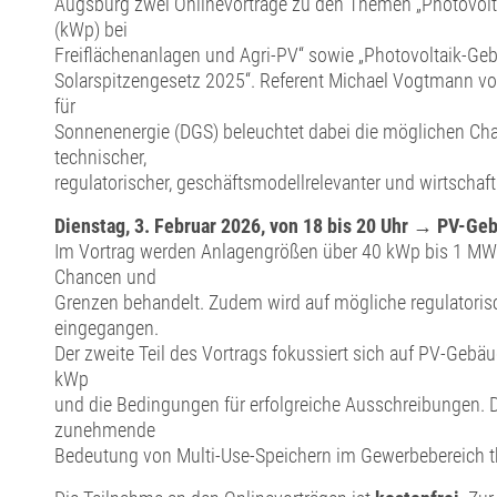
Augsburg zwei Onlinevorträge zu den Themen „Photovolt
(kWp) bei
Freiflächenanlagen und Agri-PV“ sowie „Photovoltaik-G
Solarspitzengesetz 2025“. Referent Michael Vogtmann vo
für
Sonnenenergie (DGS) beleuchtet dabei die möglichen C
technischer,
regulatorischer, geschäftsmodellrelevanter und wirtschaftl
Dienstag, 3. Februar 2026, von 18 bis 20 Uhr → PV-G
Im Vortrag werden Anlagengrößen über 40 kWp bis 1 M
Chancen und
Grenzen behandelt. Zudem wird auf mögliche regulatori
eingegangen.
Der zweite Teil des Vortrags fokussiert sich auf PV-Ge
kWp
und die Bedingungen für erfolgreiche Ausschreibungen. D
zunehmende
Bedeutung von Multi-Use-Speichern im Gewerbebereich th