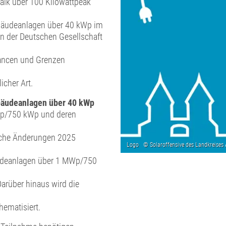
aik über 100 Kilowattpeak
ebäudeanlagen über 40 kWp im
n der Deutschen Gesellschaft
hancen und Grenzen
icher Art.
ebäudeanlagen über 40 kWp
Wp/750 kWp und deren
sche Änderungen 2025
bäudeanlagen über 1 MWp/750
arüber hinaus wird die
ematisiert.