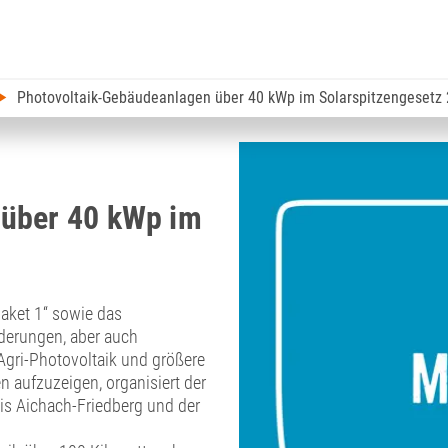
Photovoltaik-Gebäudeanlagen über 40 kWp im Solarspitzengesetz
 über 40 kWp im
aket 1“ sowie das
nderungen, aber auch
Agri-Photovoltaik und größere
 aufzuzeigen, organisiert der
s Aichach-Friedberg und der