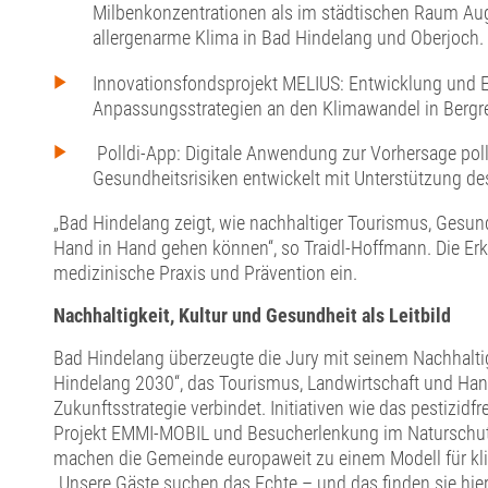
Milbenkonzentrationen als im städtischen Raum Aug
allergenarme Klima in Bad Hindelang und Oberjoch.
Innovationsfondsprojekt MELIUS: Entwicklung und 
Anpassungsstrategien an den Klimawandel in Bergr
Polldi-App: Digitale Anwendung zur Vorhersage poll
Gesundheitsrisiken entwickelt mit Unterstützung de
„Bad Hindelang zeigt, wie nachhaltiger Tourismus, Gesu
Hand in Hand gehen können“, so Traidl-Hoffmann. Die Erke
medizinische Praxis und Prävention ein.
Nachhaltigkeit, Kultur und Gesundheit als Leitbild
Bad Hindelang überzeugte die Jury mit seinem Nachhalti
Hindelang 2030“, das Tourismus, Landwirtschaft und H
Zukunftsstrategie verbindet. Initiativen wie das pestizid
Projekt EMMI-MOBIL und Besucherlenkung im Naturschut
machen die Gemeinde europaweit zu einem Modell für kli
„Unsere Gäste suchen das Echte – und das finden sie hier: