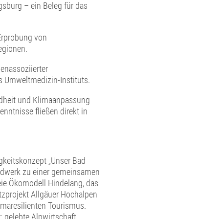
sburg – ein Beleg für das
Erprobung von
egionen.
enassoziierter
s Umweltmedizin-Instituts.
ndheit und Klimaanpassung
nntnisse fließen direkt in
gkeitskonzept „Unser Bad
andwerk zu einer gemeinsamen
freie Ökomodell Hindelang, das
zprojekt Allgäuer Hochalpen
maresilienten Tourismus.
 gelebte Alpwirtschaft,