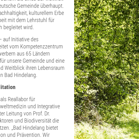
 deutsche Gemeinde überhaupt.
haltigkeit, kulturellem Erbe
eit mit dem Lehrstuhl für
 begleitet wird.
auf Initiative des
leitet vom Kompetenzzentrum
werbern aus 65 Ländern
 für unsere Gemeinde und eine
nd Weitblick ihren Lebensraum
von Bad Hindelang.
itation
als Reallabor für
weltmedizin und Integrative
er Leitung von Prof. Dr.
ktoren und Biodiversität die
tzen. „Bad Hindelang bietet
ion und Prävention. Wir