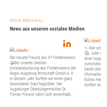
SOCIAL MEDIA WALL
News aus unseren sozialen Medien
✨ Wer schön s
🤔...oder mus
Der neuste Freund des A³ Fördervereins
einer sogenan
🤝Bei unserer zweiten
zumindest st
Vorstandssitzung des Fördervereins der
heute über Fr
Regio Augsburg Wirtschaft GmbH e. V.
Uhrmacher, G
in diesem Jahr durften wir einen ganz
frühes Handw
besonderen Gast begrüßen: Der
durften wir g
Augsburger Oberbürgermeister Dr.
Tag im Schw
Florian Freund nahm sich eineinhalb
Handwerkerm
Stunden Zeit für den persönlichen
Altstadt erfah
Austausch mit dem Vorstand des A³
nachgebildet