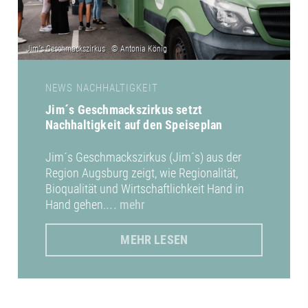
NEWS NACHHALTIGKEIT
Jim´s Geschmackszirkus setzt
Nachhaltigkeit auf den Speiseplan
Jim´s Geschmackszirkus (Jim´s) aus der
Region Augsburg zeigt, wie Regionalität,
Bioqualität und Wirtschaftlichkeit Hand in
Hand gehen.
... mehr
MEHR LESEN