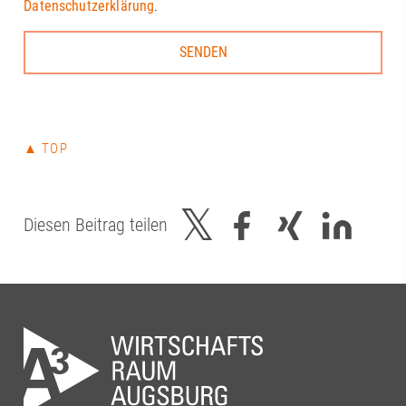
Datenschutzerklärung
.
Haug, Johanna Pfaller, Andreas
Thiel#A3Förderverein #RegionAugsburg
#Zukunft
▲ TOP
Diesen Beitrag teilen