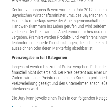
November 2025, und endet am 25. Januar 2026.
Der Innovationspreis Bayern wurde im Jahr 2012 als geme
Bayerischen Wirtschaftsministeriums, des Bayerischen In
Handelskammertags sowie der Arbeitsgemeinschaft der 
Handwerkskammern ins Leben gerufen und wird seitdem
verliehen. Der Preis wird als Anerkennung für herausrage
vergeben. Prämiert werden Produkt- und Verfahrensinnov
technologieorientierte Dienstleistungen, die sich bereits 
auszeichnen oder deren Markterfolg absehbar ist.
Preisvergabe in fünf Kategorien
Insgesamt werden bis zu fünf Preise vergeben. Es handelt
finanziell nicht dotiert sind. Der Preis besteht aus einer 
Zudem wird jeder Preisträger in einem Kurzfilm porträtier
Preisverleihung gezeigt und den Unternehmen anschlie
überlassen wird.
Die Jury kann jeweils einen Preis in den folgenden Kateg