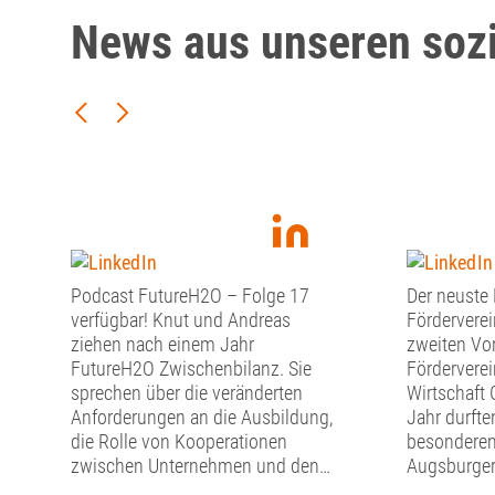
News aus unseren soz
Podcast FutureH2O – Folge 17
Der neuste
verfügbar! Knut und Andreas
Förderverei
ziehen nach einem Jahr
zweiten Vo
FutureH2O Zwischenbilanz. Sie
Fördervere
sprechen über die veränderten
Wirtschaft 
Anforderungen an die Ausbildung,
Jahr durfte
die Rolle von Kooperationen
besonderen
zwischen Unternehmen und den
Augsburger
Wert regionaler Identität für die
Florian Fr