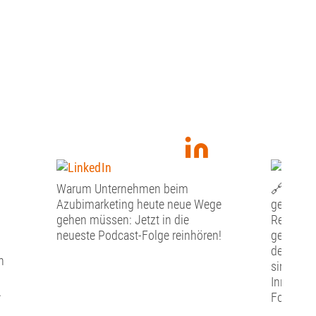
Warum Unternehmen beim
🔗Gesund
Azubimarketing heute neue Wege
gemeinsa
gehen müssen: Jetzt in die
Region n
neueste Podcast-Folge reinhören!
gehören 
der Gesun
n
sind eine
Innovatio
.
Forschun
bieten z