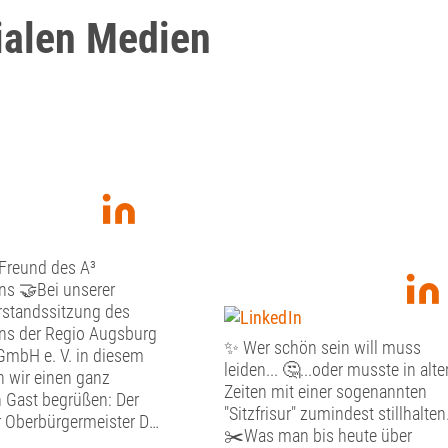
ialen Medien
 Freund des A³
ns 🤝Bei unserer
rstandssitzung des
ins der Regio Augsburg
✨ Wer schön sein will muss
GmbH e. V. in diesem
leiden... 🤔...oder musste in alte
n wir einen ganz
Zeiten mit einer sogenannten
 Gast begrüßen: Der
"Sitzfrisur" zumindest stillhalten
 Oberbürgermeister Dr.
✂️Was man bis heute über
eund nahm sich