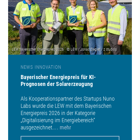
NEWS INNOVATION
Bayerischer Energiepreis für KI-
Prognosen der Solarerzeugung
Als Kooperationspartner des Startups Nuno
Labs wurde die LEW mit dem Bayerischen
Energiepreis 2026 in der Kategorie
„Digitalisierung im Energiebereich“
ausgezeichnet.
... mehr