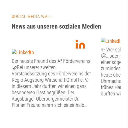
SOCIAL MEDIA WALL
News aus unseren sozialen Medien
✨ Wer schön s
🤔...oder mus
Der neuste Freund des A³ Fördervereins
einer sogenan
🤝Bei unserer zweiten
zumindest st
Vorstandssitzung des Fördervereins der
heute über Fr
Regio Augsburg Wirtschaft GmbH e. V.
Uhrmacher, G
in diesem Jahr durften wir einen ganz
frühes Handw
besonderen Gast begrüßen: Der
durften wir g
Augsburger Oberbürgermeister Dr.
Tag im Schw
Florian Freund nahm sich eineinhalb
Handwerkerm
Stunden Zeit für den persönlichen
Altstadt erfah
Austausch mit dem Vorstand des A³
nachgebildet
Fördervereins. Bevor der gemeinsame
hier in die a