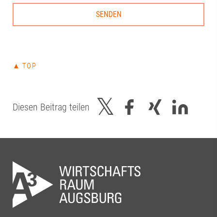
Thiel#A3Förderverein #RegionAugsburg
#Zukunft
▲ TOP
Diesen Beitrag teilen