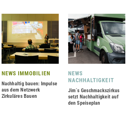
NEWS IMMOBILIEN
NEWS
P
NACHHALTIGKEIT
2
Nachhaltig bauen: Impulse
aus dem Netzwerk
Jim´s Geschmackszirkus
A³
Zirkuläres Bauen
setzt Nachhaltigkeit auf
üb
den Speiseplan
Er