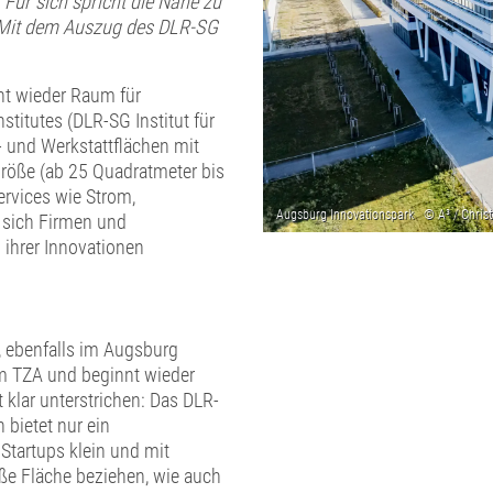
 Für sich spricht die Nähe zu
 Mit dem Auszug des DLR-SG
ht wieder Raum für
titutes (DLR-SG Institut für
- und Werkstattflächen mit
 Größe (ab 25 Quadratmeter bis
rvices wie Strom,
 sich Firmen und
 ihrer Innovationen
 ebenfalls im Augsburg
im TZA und beginnt wieder
klar unterstrichen: Das DLR-
 bietet nur ein
tartups klein und mit
oße Fläche beziehen, wie auch