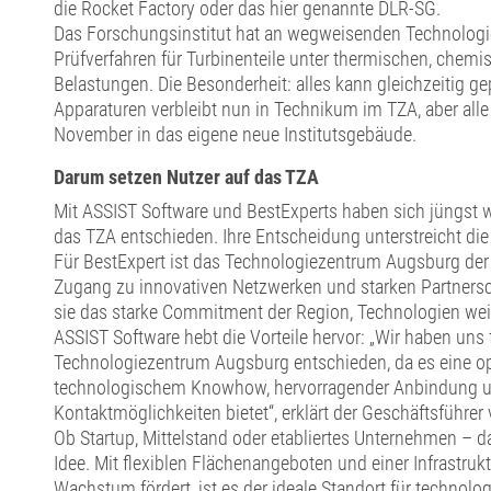
die Rocket Factory oder das hier genannte DLR-SG.
Das Forschungsinstitut hat an wegweisenden Technologie
Prüfverfahren für Turbinenteile unter thermischen, che
Belastungen. Die Besonderheit: alles kann gleichzeitig gep
Apparaturen verbleibt nun in Technikum im TZA, aber all
November in das eigene neue Institutsgebäude.
Darum setzen Nutzer auf das TZA
Mit ASSIST Software und BestExperts haben sich jüngst 
das TZA entschieden. Ihre Entscheidung unterstreicht die A
Für BestExpert ist das Technologiezentrum Augsburg der 
Zugang zu innovativen Netzwerken und starken Partnersc
sie das starke Commitment der Region, Technologien wei
ASSIST Software hebt die Vorteile hervor: „Wir haben uns
Technologiezentrum Augsburg entschieden, da es eine o
technologischem Knowhow, hervorragender Anbindung un
Kontaktmöglichkeiten bietet“, erklärt der Geschäftsführe
Ob Startup, Mittelstand oder etabliertes Unternehmen – d
Idee. Mit flexiblen Flächenangeboten und einer Infrastru
Wachstum fördert, ist es der ideale Standort für technolo