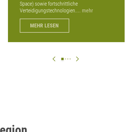
Space) sowie fortschrittliche
Verteidigungstechnologien.
... mehr
MEHR LESEN
Region