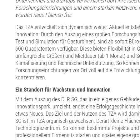
Unternehmen und Startups verwirklichen dort ihre Ideen.
Forschungseinrichtungen und einem starken Netzwerk.
wurden neue Flächen frei.
Das TZA entwickelt sich dynamisch weiter. Aktuell entste
Innovation: Durch den Auszug eines großen Forschungsins
Test und Simulation für Gasturbinen), sind ab sofort Büro
600 Quadratentern verfügbar. Diese bieten Flexibilität in
umfangreiche Größen) und Mietdauer (ab 1 Monat) und Se
Klimatisierung und technische Unterstützung. So können
Forschungseinrichtungen vor Ort voll auf die Entwicklung
konzentrieren.
Ein Standort für Wachstum und Innovation
Mit dem Auszug des DLR SG, das in ein eigenes Gebäude,
Innovationspark, umzieht, endet eine Erfolgsgeschichte 
etwas Neues. Das Ziel und der Nutzen des TZA wird damit 
SG ist im TZA organisch gewachsen. Derart kleine Flächen
Technologiezentrum. So können bestimmte Projekte und S
professionellem Firmensitz starten und später eigene gr