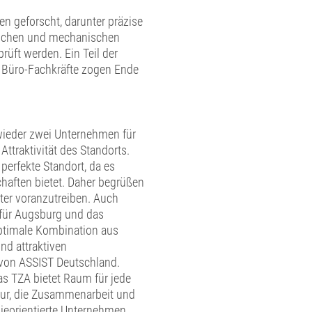
n geforscht, darunter präzise
mischen und mechanischen
rüft werden. Ein Teil der
e Büro-Fachkräfte zogen Ende
wieder zwei Unternehmen für
ttraktivität des Standorts.
perfekte Standort, da es
haften bietet. Daher begrüßen
ter voranzutreiben. Auch
 für Augsburg und das
ptimale Kombination aus
d attraktiven
r von ASSIST Deutschland.
as TZA bietet Raum für jede
ktur, die Zusammenarbeit und
gieorientierte Unternehmen.