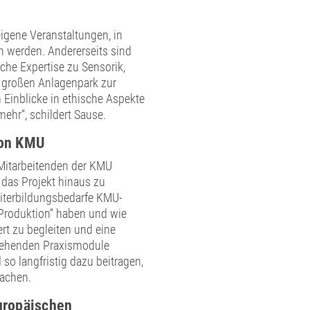
eigene Veranstaltungen, in
 werden. Andererseits sind
che Expertise zu Sensorik,
 großen Anlagenpark zur
 Einblicke in ethische Aspekte
mehr“, schildert Sause.
von KMU
Mitarbeitenden der KMU
 das Projekt hinaus zu
eiterbildungsbedarfe KMU-
Produktion“ haben und wie
ert zu begleiten und eine
stehenden Praxismodule
o langfristig dazu beitragen,
machen.
uropäischen