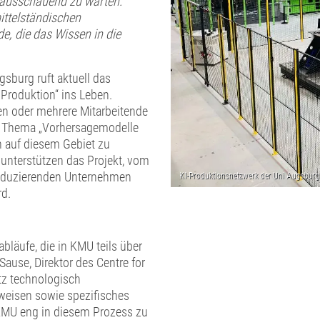
rausschauend zu warten.
ittelständischen
, die das Wissen in die
gsburg ruft aktuell das
Produktion“ ins Leben.
nen oder mehrere Mitarbeitende
as Thema „Vorhersagemodelle
n auf diesem Gebiet zu
unterstützen das Projekt, vom
roduzierenden Unternehmen
rd.
läufe, die in KMU teils über
Sause, Direktor des Centre for
tz technologisch
weisen sowie spezifisches
, KMU eng in diesem Prozess zu