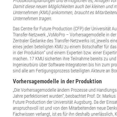
Produktionsplanungen und ermöglichen es, Anlagen vo
Damit diese neuen Möglichkeiten auch bei kleinen und m
Unternehmen (KMU) ankommen, braucht es Mitarbeitende
Unternehmen tragen.
Das Centre for Future Production (CFP) der Universität Au
Transfer-Netzwerk „VoMoPro – Vorhersagemodelle in der 
Zentraler Gedanke des Transfer-Netzwerks ist, jeweils ei
eines jeden beteiligten KMU zu einem Botschafter für d
in der Produktion“ und einem Experten bzw. einer Experti
machen. 17 KMU sicherten ihre Teilnahme bereits zu und 
Ingenieurbüro über Software-Integratoren bis hin zum p
sind alle am Fertigungsprozess beteiligten Akteure an Bo
Vorhersagemodelle in der Produktion
„Die Vorhersagemodelle ändern Prozesse und Handlungsab
Jahre perfektioniert wurden“, beobachtet Prof. Dr. Markus 
Future Production der Universität Augsburg. Da der Einsa
anspruchsvoll ist und von den Mitarbeitenden neue Denk
Fachwissen verlangt, ist es für ihn deshalb unerlässlich